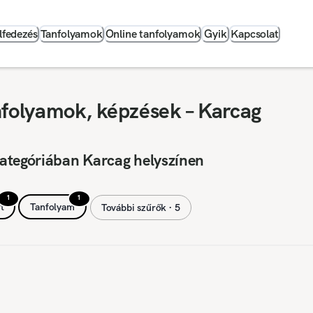
lfedezés
Tanfolyamok
Online tanfolyamok
Gyik
Kapcsolat
nfolyamok, képzések – Karcag
ategóriában Karcag helyszínen
1
1
t
Tanfolyam
További szűrők ∙ 5