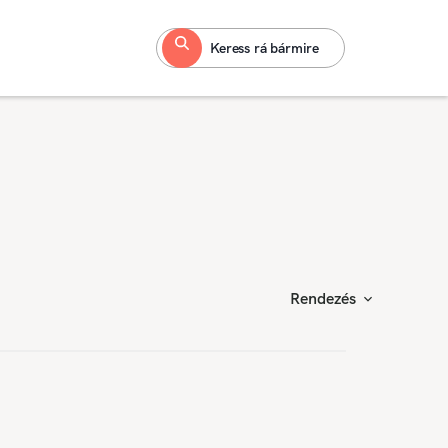
Keress rá bármire
Rendezés