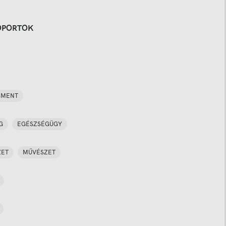
OPORTOK
SMENT
G
EGÉSZSÉGÜGY
ZET
MŰVÉSZET