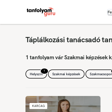
Fe
Táplálkozási tanácsadó ta
1 tanfolyam vár Szakmai képzések k
1
Helyszín
Szakmai képzések
Szakmacsopor
KARCAG