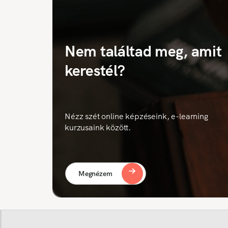
Nem találtad meg, amit
kerestél?
Nézz szét online képzéseink, e-learning
kurzusaink között.
Megnézem