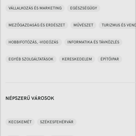
VÁLLALKOZÁS ÉS MARKETING
EGÉSZSÉGÜGY
MEZŐGAZDASÁG ÉS ERDÉSZET
MŰVÉSZET
TURIZMUS ÉS VEN
HOBBIFOTÓZÁS, -VIDEÓZÁS
INFORMATIKA ÉS TÁVKÖZLÉS
EGYÉB SZOLGÁLTATÁSOK
KERESKEDELEM
ÉPÍTŐIPAR
NÉPSZERŰ VÁROSOK
KECSKEMÉT
SZÉKESFEHÉRVÁR