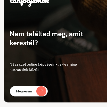
tanfolyamok
Nem találtad meg, amit
kerestél?
Nézz szét online képzéseink, e-learning
kurzusaink között.
Megnézem