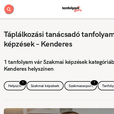
Táplálkozási tanácsadó tanfolya
képzések – Kenderes
1 tanfolyam vár Szakmai képzések kategóriá
Kenderes helyszínen
1
1
Helyszín
Szakmai képzések
Szakmacsoport
Tanfol