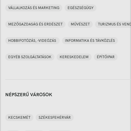
VÁLLALKOZÁS ÉS MARKETING
EGÉSZSÉGÜGY
MEZŐGAZDASÁG ÉS ERDÉSZET
MŰVÉSZET
TURIZMUS ÉS VEN
HOBBIFOTÓZÁS, -VIDEÓZÁS
INFORMATIKA ÉS TÁVKÖZLÉS
EGYÉB SZOLGÁLTATÁSOK
KERESKEDELEM
ÉPÍTŐIPAR
NÉPSZERŰ VÁROSOK
KECSKEMÉT
SZÉKESFEHÉRVÁR