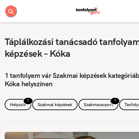
Táplálkozási tanácsadó tanfolya
képzések – Kóka
1 tanfolyam vár Szakmai képzések kategóriá
Kóka helyszínen
1
1
Helyszín
Szakmai képzések
Szakmacsoport
Tanfol