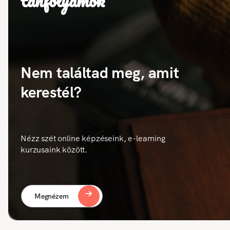
tanfolyamok
Nem találtad meg, amit
kerestél?
Nézz szét online képzéseink, e-learning
kurzusaink között.
Megnézem