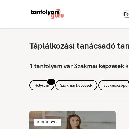
Fe
Táplálkozási tanácsadó ta
1 tanfolyam vár Szakmai képzések 
1
Helyszín
Szakmai képzések
Szakmacsopor
KUNHEGYES