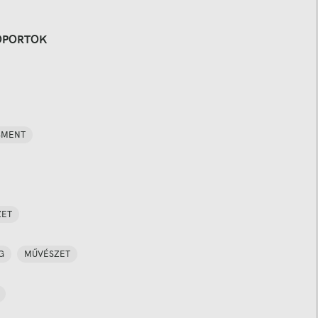
OPORTOK
SMENT
ZET
G
MŰVÉSZET