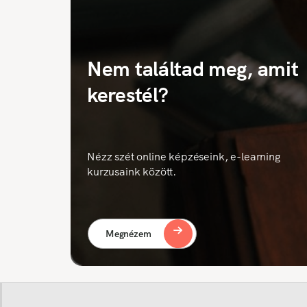
Nem találtad meg, amit
kerestél?
Nézz szét online képzéseink, e-learning
kurzusaink között.
Megnézem