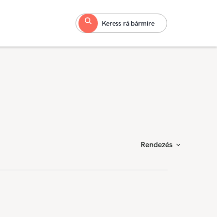
Keress rá bármire
Rendezés