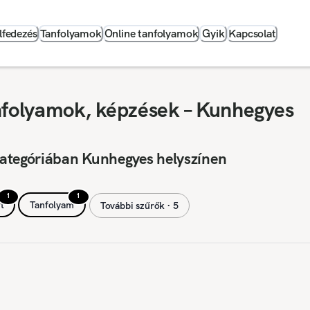
lfedezés
Tanfolyamok
Online tanfolyamok
Gyik
Kapcsolat
nfolyamok, képzések – Kunhegyes
kategóriában Kunhegyes helyszínen
1
1
t
Tanfolyam
További szűrők ∙ 5