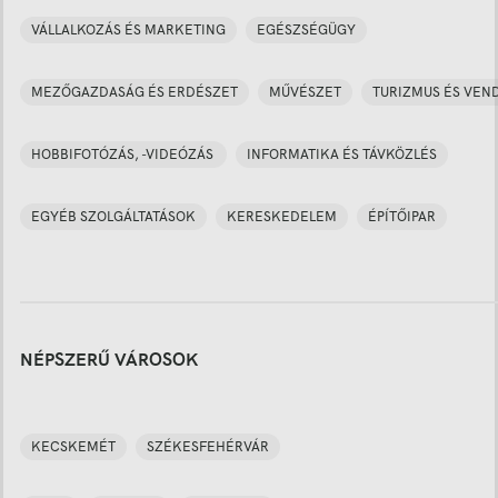
VÁLLALKOZÁS ÉS MARKETING
EGÉSZSÉGÜGY
MEZŐGAZDASÁG ÉS ERDÉSZET
MŰVÉSZET
TURIZMUS ÉS VEN
HOBBIFOTÓZÁS, -VIDEÓZÁS
INFORMATIKA ÉS TÁVKÖZLÉS
EGYÉB SZOLGÁLTATÁSOK
KERESKEDELEM
ÉPÍTŐIPAR
NÉPSZERŰ VÁROSOK
KECSKEMÉT
SZÉKESFEHÉRVÁR