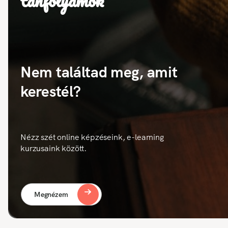
tanfolyamok
Nem találtad meg, amit
kerestél?
Nézz szét online képzéseink, e-learning
kurzusaink között.
Megnézem