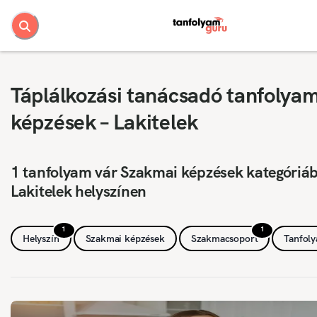
Táplálkozási tanácsadó tanfolya
képzések – Lakitelek
1 tanfolyam vár Szakmai képzések kategóriá
Lakitelek helyszínen
1
1
Helyszín
Szakmai képzések
Szakmacsoport
Tanfol