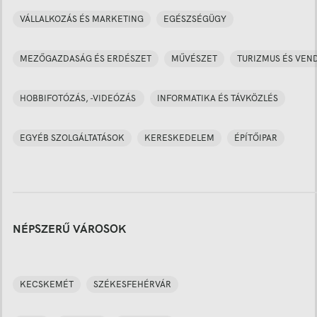
VÁLLALKOZÁS ÉS MARKETING
EGÉSZSÉGÜGY
MEZŐGAZDASÁG ÉS ERDÉSZET
MŰVÉSZET
TURIZMUS ÉS VEN
HOBBIFOTÓZÁS, -VIDEÓZÁS
INFORMATIKA ÉS TÁVKÖZLÉS
EGYÉB SZOLGÁLTATÁSOK
KERESKEDELEM
ÉPÍTŐIPAR
NÉPSZERŰ VÁROSOK
KECSKEMÉT
SZÉKESFEHÉRVÁR