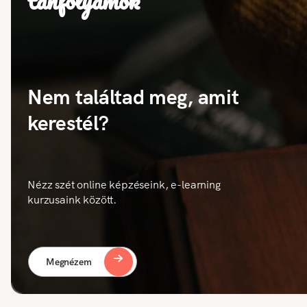
tanfolyamok
Nem találtad meg, amit
kerestél?
Nézz szét online képzéseink, e-learning
kurzusaink között.
Megnézem