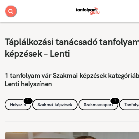
Táplálkozási tanácsadó tanfolya
képzések – Lenti
1 tanfolyam vár Szakmai képzések kategóriá
Lenti helyszínen
1
1
Helyszín
Szakmai képzések
Szakmacsoport
Tanfol