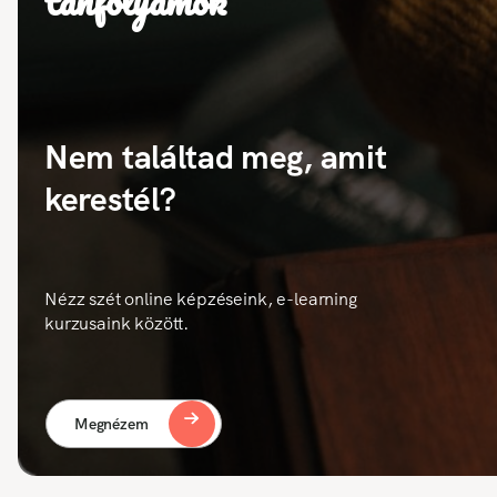
tanfolyamok
Nem találtad meg, amit
kerestél?
Nézz szét online képzéseink, e-learning
kurzusaink között.
Megnézem