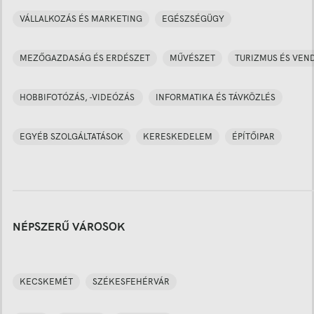
VÁLLALKOZÁS ÉS MARKETING
EGÉSZSÉGÜGY
MEZŐGAZDASÁG ÉS ERDÉSZET
MŰVÉSZET
TURIZMUS ÉS VEN
HOBBIFOTÓZÁS, -VIDEÓZÁS
INFORMATIKA ÉS TÁVKÖZLÉS
EGYÉB SZOLGÁLTATÁSOK
KERESKEDELEM
ÉPÍTŐIPAR
NÉPSZERŰ VÁROSOK
KECSKEMÉT
SZÉKESFEHÉRVÁR