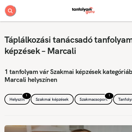
Táplálkozási tanácsadó tanfolya
képzések – Marcali
1 tanfolyam vár Szakmai képzések kategóriá
Marcali helyszínen
1
1
Helyszín
Szakmai képzések
Szakmacsoport
Tanfol