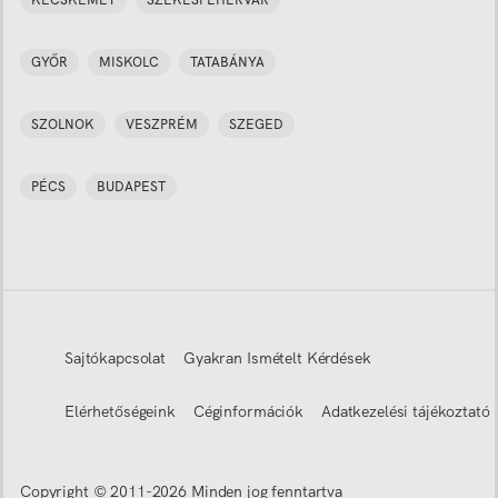
KECSKEMÉT
SZÉKESFEHÉRVÁR
GYŐR
MISKOLC
TATABÁNYA
SZOLNOK
VESZPRÉM
SZEGED
PÉCS
BUDAPEST
Sajtókapcsolat
Gyakran Ismételt Kérdések
Elérhetőségeink
Céginformációk
Adatkezelési tájékoztató
Copyright © 2011-
2026
Minden jog fenntartva