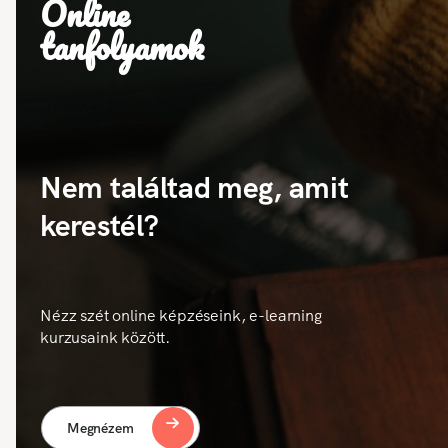
Online
tanfolyamok
Nem találtad meg, amit
kerestél?
Nézz szét online képzéseink, e-learning
kurzusaink között.
Megnézem