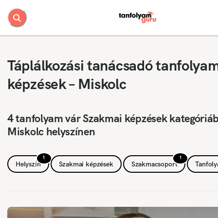
Táplálkozási tanácsadó tanfolya
képzések – Miskolc
4 tanfolyam vár Szakmai képzések kategóriá
Miskolc helyszínen
1
1
Helyszín
Szakmai képzések
Szakmacsoport
Tanfol