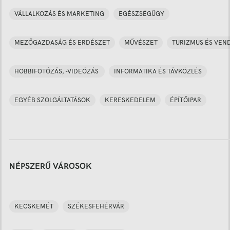
VÁLLALKOZÁS ÉS MARKETING
EGÉSZSÉGÜGY
MEZŐGAZDASÁG ÉS ERDÉSZET
MŰVÉSZET
TURIZMUS ÉS VEN
HOBBIFOTÓZÁS, -VIDEÓZÁS
INFORMATIKA ÉS TÁVKÖZLÉS
EGYÉB SZOLGÁLTATÁSOK
KERESKEDELEM
ÉPÍTŐIPAR
NÉPSZERŰ VÁROSOK
KECSKEMÉT
SZÉKESFEHÉRVÁR