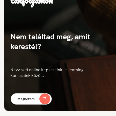
tanfolyamok
Nem találtad meg, amit
kerestél?
Nézz szét online képzéseink, e-learning
kurzusaink között.
Megnézem