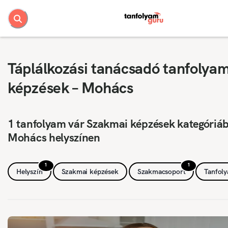
Táplálkozási tanácsadó tanfolya
képzések – Mohács
1 tanfolyam vár Szakmai képzések kategóriá
Mohács helyszínen
1
1
Helyszín
Szakmai képzések
Szakmacsoport
Tanfol