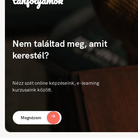
tanfolyamok
Nem találtad meg, amit
kerestél?
Nézz szét online képzéseink, e-learning
kurzusaink között.
Megnézem