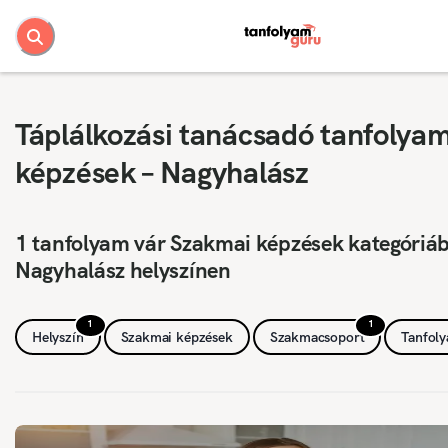
Táplálkozási tanácsadó tanfolya
képzések – Nagyhalász
1 tanfolyam vár Szakmai képzések kategóriá
Nagyhalász helyszínen
1
1
Helyszín
Szakmai képzések
Szakmacsoport
Tanfol