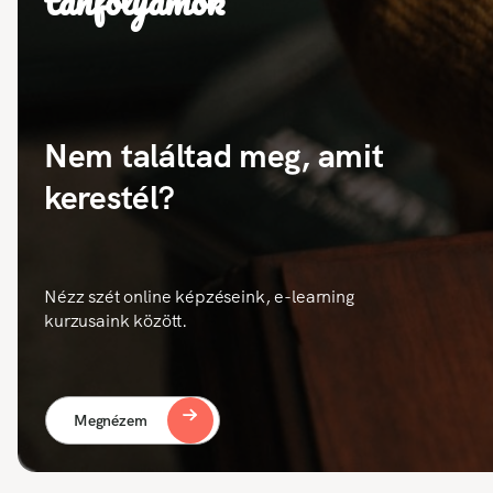
tanfolyamok
Nem találtad meg, amit
kerestél?
Nézz szét online képzéseink, e-learning
kurzusaink között.
Megnézem