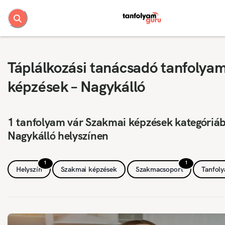
Táplálkozási tanácsadó tanfolya
képzések – Nagykálló
1 tanfolyam vár Szakmai képzések kategóriá
Nagykálló helyszínen
1
1
Helyszín
Szakmai képzések
Szakmacsoport
Tanfol