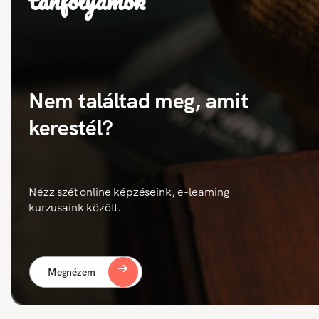
tanfolyamok
Nem találtad meg, amit
kerestél?
Nézz szét online képzéseink, e-learning
kurzusaink között.
Megnézem