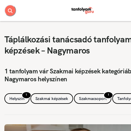
Táplálkozási tanácsadó tanfolya
képzések – Nagymaros
1 tanfolyam vár Szakmai képzések kategóriá
Nagymaros helyszínen
1
1
Helyszín
Szakmai képzések
Szakmacsoport
Tanfol