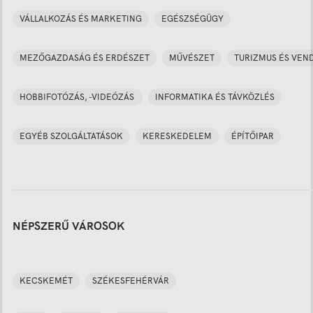
VÁLLALKOZÁS ÉS MARKETING
EGÉSZSÉGÜGY
MEZŐGAZDASÁG ÉS ERDÉSZET
MŰVÉSZET
TURIZMUS ÉS VEN
HOBBIFOTÓZÁS, -VIDEÓZÁS
INFORMATIKA ÉS TÁVKÖZLÉS
EGYÉB SZOLGÁLTATÁSOK
KERESKEDELEM
ÉPÍTŐIPAR
NÉPSZERŰ VÁROSOK
KECSKEMÉT
SZÉKESFEHÉRVÁR