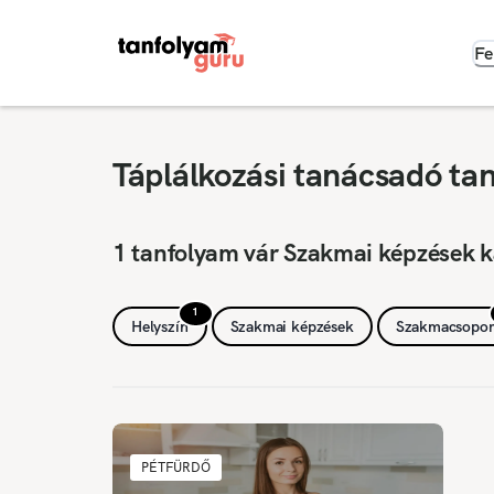
Fe
Táplálkozási tanácsadó ta
1 tanfolyam vár Szakmai képzések k
1
Helyszín
Szakmai képzések
Szakmacsopor
PÉTFÜRDŐ