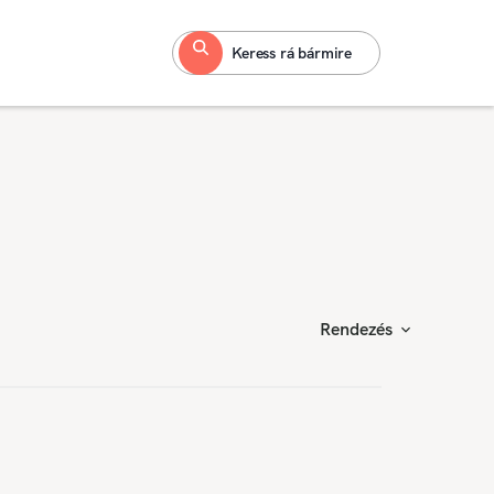
Keress rá bármire
Rendezés