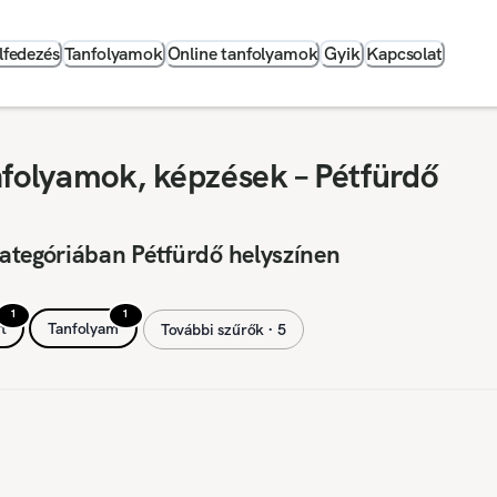
lfedezés
Tanfolyamok
Online tanfolyamok
Gyik
Kapcsolat
nfolyamok, képzések – Pétfürdő
ategóriában Pétfürdő helyszínen
1
1
t
Tanfolyam
További szűrők ∙ 5