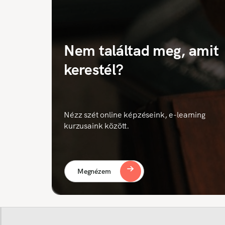
Nem találtad meg, amit
kerestél?
Nézz szét online képzéseink, e-learning
kurzusaink között.
Megnézem