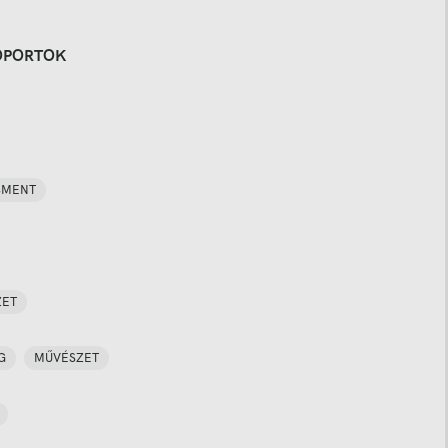
OPORTOK
SMENT
ZET
G
MŰVÉSZET