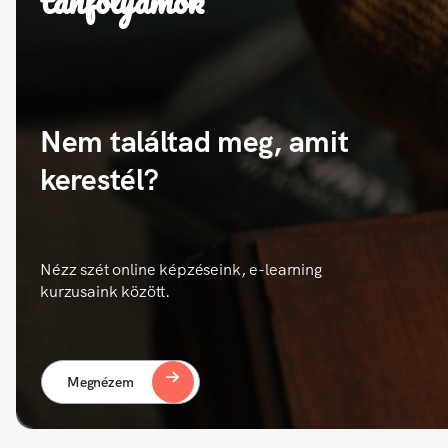
tanfolyamok
Nem találtad meg, amit
kerestél?
Nézz szét online képzéseink, e-learning
kurzusaink között.
Megnézem