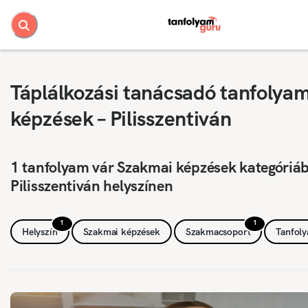
Táplálkozási tanácsadó tanfolya
képzések – Pilisszentiván
1 tanfolyam vár Szakmai képzések kategóriá
Pilisszentiván helyszínen
1
1
Helyszín
Szakmai képzések
Szakmacsoport
Tanfol