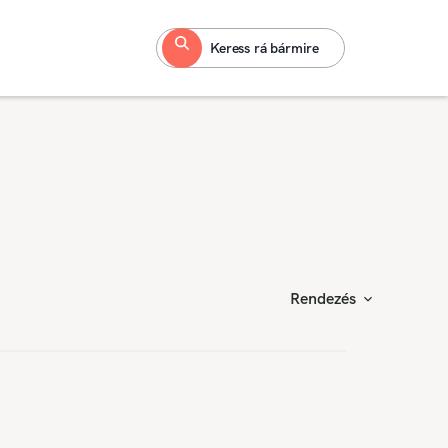
Keress rá bármire
Rendezés