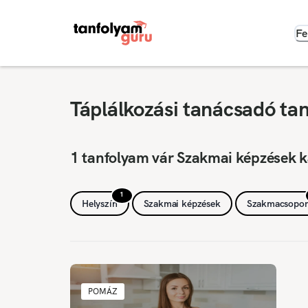
Fe
Táplálkozási tanácsadó ta
1 tanfolyam vár Szakmai képzések 
1
Helyszín
Szakmai képzések
Szakmacsopor
POMÁZ