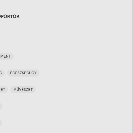
OPORTOK
SMENT
G
EGÉSZSÉGÜGY
ZET
MŰVÉSZET