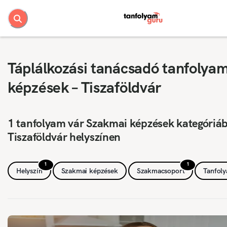
Táplálkozási tanácsadó tanfolya
képzések – Tiszaföldvár
1 tanfolyam vár Szakmai képzések kategóriá
Tiszaföldvár helyszínen
1
1
Helyszín
Szakmai képzések
Szakmacsoport
Tanfol