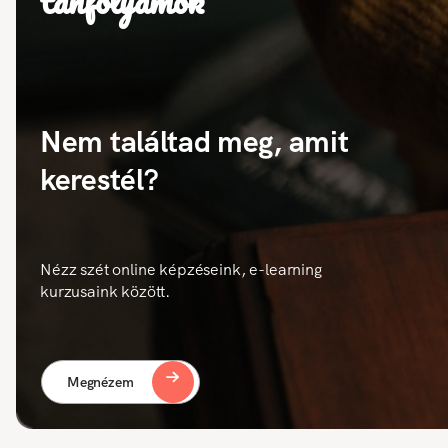
tanfolyamok
Nem találtad meg, amit
kerestél?
Nézz szét online képzéseink, e-learning
kurzusaink között.
Megnézem