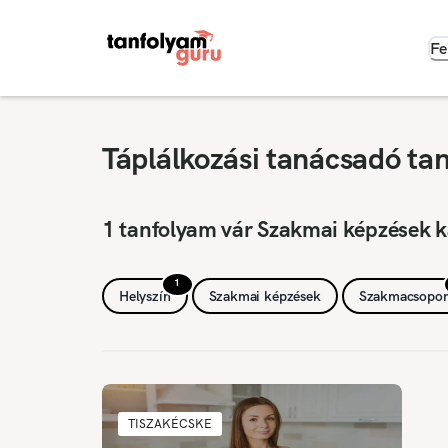
Fe
Táplálkozási tanácsadó ta
1 tanfolyam vár Szakmai képzések k
1
Helyszín
Szakmai képzések
Szakmacsopor
TISZAKÉCSKE