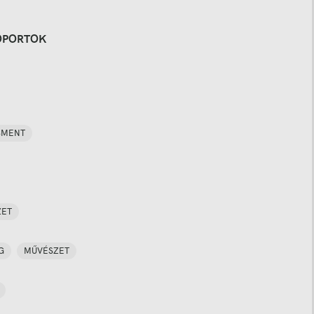
OPORTOK
SMENT
ZET
G
MŰVÉSZET