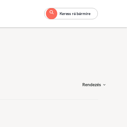
Keress rá bármire
Rendezés