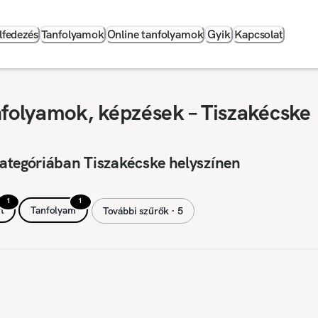
lfedezés
Tanfolyamok
Online tanfolyamok
Gyik
Kapcsolat
nfolyamok, képzések – Tiszakécske
ategóriában Tiszakécske helyszínen
1
1
t
Tanfolyam
További szűrők ∙ 5