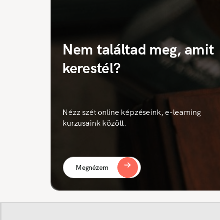
Nem találtad meg, amit
kerestél?
Nézz szét online képzéseink, e-learning
kurzusaink között.
Megnézem