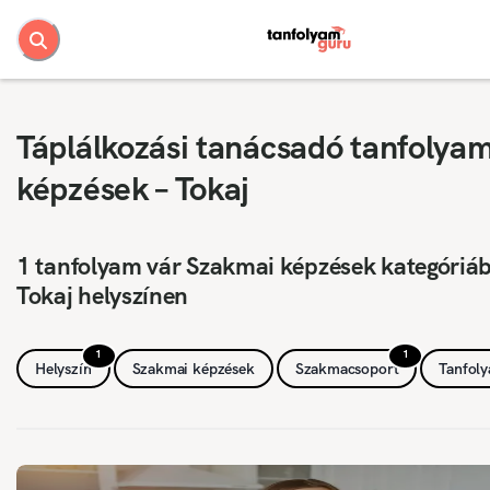
Táplálkozási tanácsadó tanfolya
képzések – Tokaj
1 tanfolyam vár Szakmai képzések kategóriá
Tokaj helyszínen
1
1
Helyszín
Szakmai képzések
Szakmacsoport
Tanfol