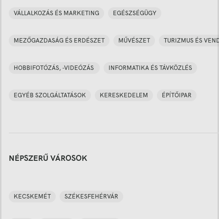
VÁLLALKOZÁS ÉS MARKETING
EGÉSZSÉGÜGY
MEZŐGAZDASÁG ÉS ERDÉSZET
MŰVÉSZET
TURIZMUS ÉS VEN
HOBBIFOTÓZÁS, -VIDEÓZÁS
INFORMATIKA ÉS TÁVKÖZLÉS
EGYÉB SZOLGÁLTATÁSOK
KERESKEDELEM
ÉPÍTŐIPAR
NÉPSZERŰ VÁROSOK
KECSKEMÉT
SZÉKESFEHÉRVÁR