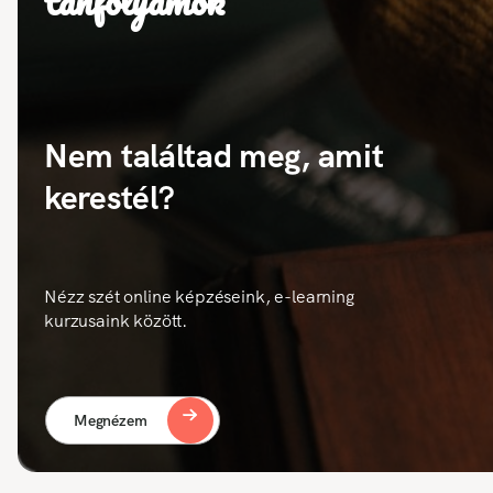
tanfolyamok
Nem találtad meg, amit
kerestél?
Nézz szét online képzéseink, e-learning
kurzusaink között.
Megnézem