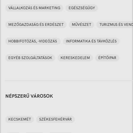
VÁLLALKOZÁS ÉS MARKETING
EGÉSZSÉGÜGY
MEZŐGAZDASÁG ÉS ERDÉSZET
MŰVÉSZET
TURIZMUS ÉS VEN
HOBBIFOTÓZÁS, -VIDEÓZÁS
INFORMATIKA ÉS TÁVKÖZLÉS
EGYÉB SZOLGÁLTATÁSOK
KERESKEDELEM
ÉPÍTŐIPAR
NÉPSZERŰ VÁROSOK
KECSKEMÉT
SZÉKESFEHÉRVÁR