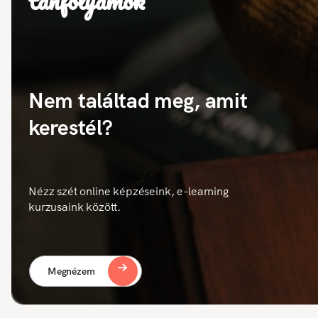
tanfolyamok
Nem találtad meg, amit
kerestél?
Nézz szét online képzéseink, e-learning
kurzusaink között.
Megnézem