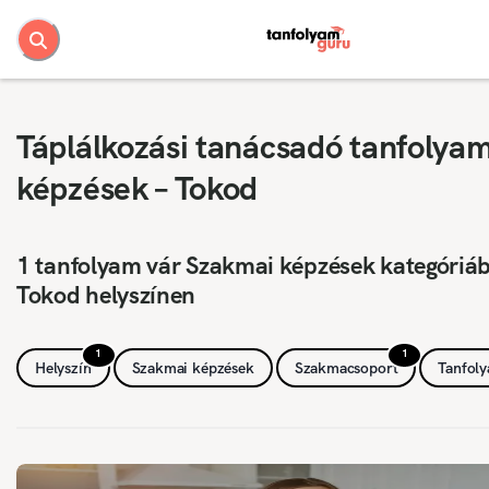
Táplálkozási tanácsadó tanfolya
képzések – Tokod
1 tanfolyam vár Szakmai képzések kategóriá
Tokod helyszínen
1
1
Helyszín
Szakmai képzések
Szakmacsoport
Tanfol