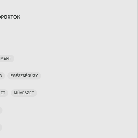
OPORTOK
SMENT
G
EGÉSZSÉGÜGY
ZET
MŰVÉSZET