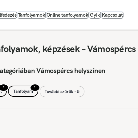
lfedezés
Tanfolyamok
Online tanfolyamok
Gyik
Kapcsolat
nfolyamok, képzések – Vámospércs
kategóriában Vámospércs helyszínen
1
1
t
Tanfolyam
További szűrők ∙ 5