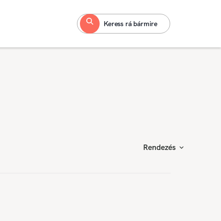
Keress rá bármire
Rendezés