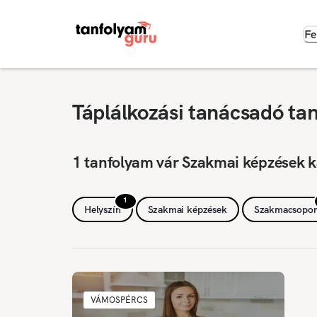
Fe
Táplálkozási tanácsadó ta
1 tanfolyam vár Szakmai képzések 
1
Helyszín
Szakmai képzések
Szakmacsopor
VÁMOSPÉRCS