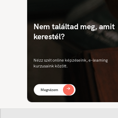
Nem találtad meg, amit
kerestél?
Nézz szét online képzéseink, e-learning
kurzusaink között.
Megnézem