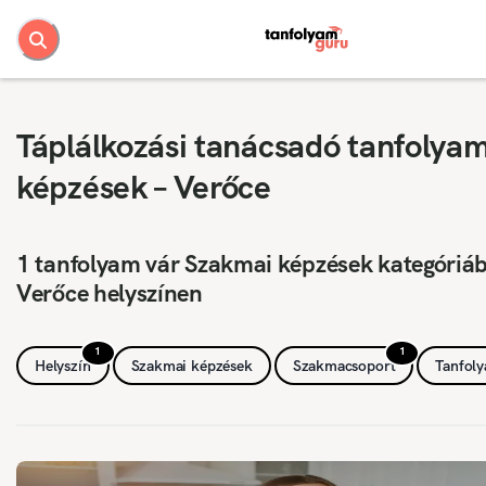
Táplálkozási tanácsadó tanfolya
képzések – Verőce
1 tanfolyam vár Szakmai képzések kategóriá
Verőce helyszínen
1
1
Helyszín
Szakmai képzések
Szakmacsoport
Tanfol