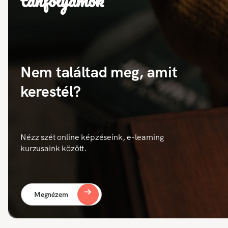
tanfolyamok
Nem találtad meg, amit
kerestél?
Nézz szét online képzéseink, e-learning
kurzusaink között.
Megnézem