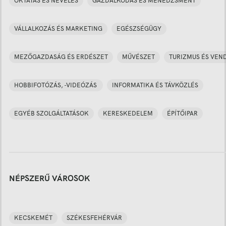
OKTATÁS ÉS NEVELÉS
GAZDÁLKODÁS ÉS MENEDZSMENT
VÁLLALKOZÁS ÉS MARKETING
EGÉSZSÉGÜGY
MEZŐGAZDASÁG ÉS ERDÉSZET
MŰVÉSZET
TURIZMUS ÉS VEN
HOBBIFOTÓZÁS, -VIDEÓZÁS
INFORMATIKA ÉS TÁVKÖZLÉS
EGYÉB SZOLGÁLTATÁSOK
KERESKEDELEM
ÉPÍTŐIPAR
NÉPSZERŰ VÁROSOK
KECSKEMÉT
SZÉKESFEHÉRVÁR