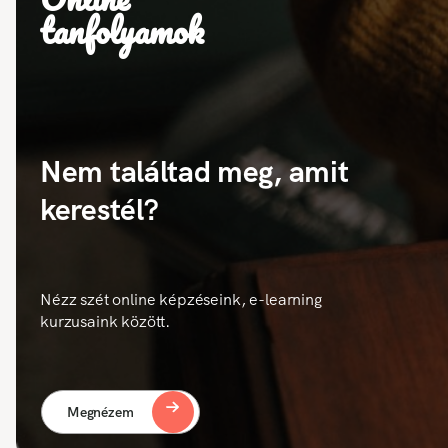
tanfolyamok
Nem találtad meg, amit
kerestél?
Nézz szét online képzéseink, e-learning
kurzusaink között.
Megnézem