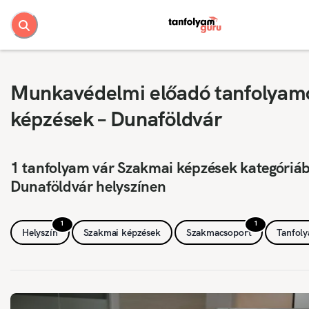
Munkavédelmi előadó tanfolyam
képzések – Dunaföldvár
1 tanfolyam vár Szakmai képzések kategóriá
Dunaföldvár helyszínen
1
1
Helyszín
Szakmai képzések
Szakmacsoport
Tanfol