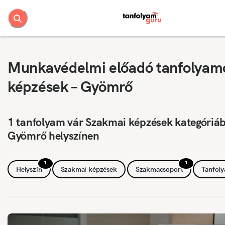
Munkavédelmi előadó tanfolyam
képzések – Gyömrő
1 tanfolyam vár Szakmai képzések kategóriá
Gyömrő helyszínen
1
1
Helyszín
Szakmai képzések
Szakmacsoport
Tanfol