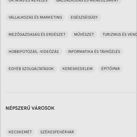
OKTATÁS ÉS NEVELÉS
GAZDÁLKODÁS ÉS MENEDZSMENT
VÁLLALKOZÁS ÉS MARKETING
EGÉSZSÉGÜGY
MEZŐGAZDASÁG ÉS ERDÉSZET
MŰVÉSZET
TURIZMUS ÉS VEN
HOBBIFOTÓZÁS, -VIDEÓZÁS
INFORMATIKA ÉS TÁVKÖZLÉS
EGYÉB SZOLGÁLTATÁSOK
KERESKEDELEM
ÉPÍTŐIPAR
NÉPSZERŰ VÁROSOK
KECSKEMÉT
SZÉKESFEHÉRVÁR