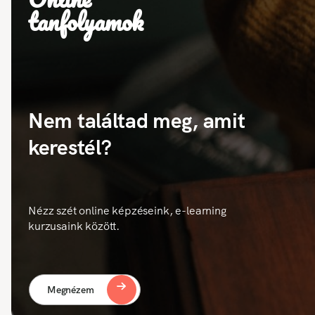
tanfolyamok
Nem találtad meg, amit
kerestél?
Nézz szét online képzéseink, e-learning
kurzusaink között.
Megnézem