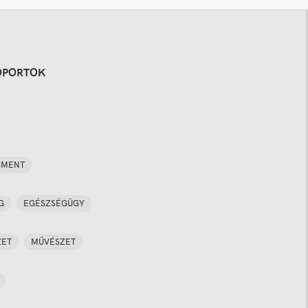
OPORTOK
SMENT
G
EGÉSZSÉGÜGY
ZET
MŰVÉSZET