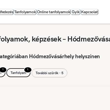
lfedezés
Tanfolyamok
Online tanfolyamok
Gyik
Kapcsolat
folyamok, képzések – Hódmezővás
kategóriában Hódmezővásárhely helyszínen
1
1
t
Tanfolyam
További szűrők ∙ 5