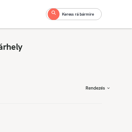
Keress rá bármire
árhely
Rendezés