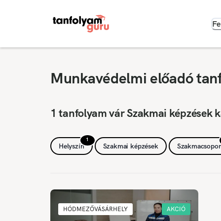
Fe
Munkavédelmi előadó tan
1 tanfolyam vár Szakmai képzések 
1
Helyszín
Szakmai képzések
Szakmacsopor
HÓDMEZŐVÁSÁRHELY
AKCIÓ