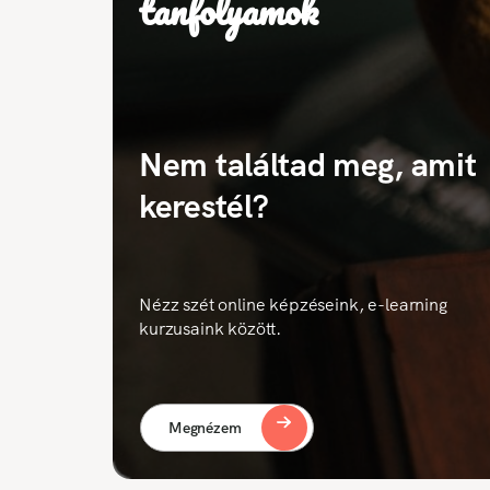
tanfolyamok
Nem találtad meg, amit
kerestél?
Nézz szét online képzéseink, e-learning
kurzusaink között.
Megnézem