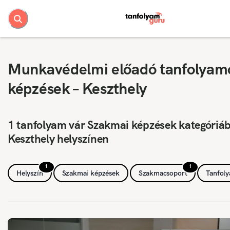
Munkavédelmi előadó tanfolyam
képzések – Keszthely
1 tanfolyam vár Szakmai képzések kategóriá
Keszthely helyszínen
1
1
Helyszín
Szakmai képzések
Szakmacsoport
Tanfol