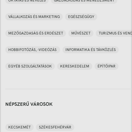
OKTATÁS ÉS NEVELÉS
GAZDÁLKODÁS ÉS MENEDZSMENT
VÁLLALKOZÁS ÉS MARKETING
EGÉSZSÉGÜGY
MEZŐGAZDASÁG ÉS ERDÉSZET
MŰVÉSZET
TURIZMUS ÉS VEN
HOBBIFOTÓZÁS, -VIDEÓZÁS
INFORMATIKA ÉS TÁVKÖZLÉS
EGYÉB SZOLGÁLTATÁSOK
KERESKEDELEM
ÉPÍTŐIPAR
NÉPSZERŰ VÁROSOK
KECSKEMÉT
SZÉKESFEHÉRVÁR