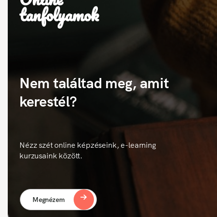
tanfolyamok
Nem találtad meg, amit
kerestél?
Nézz szét online képzéseink, e-learning
kurzusaink között.
Megnézem