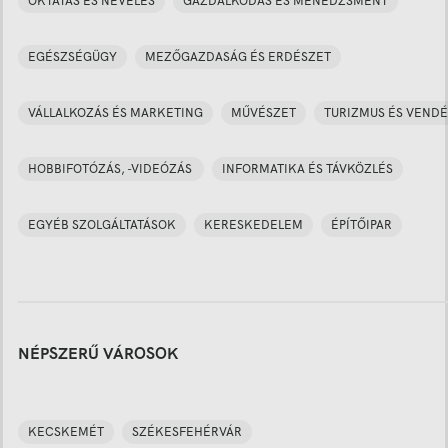
OKTATÁS ÉS NEVELÉS
GAZDÁLKODÁS ÉS MENEDZSMENT
EGÉSZSÉGÜGY
MEZŐGAZDASÁG ÉS ERDÉSZET
VÁLLALKOZÁS ÉS MARKETING
MŰVÉSZET
TURIZMUS ÉS VENDÉ
HOBBIFOTÓZÁS, -VIDEÓZÁS
INFORMATIKA ÉS TÁVKÖZLÉS
EGYÉB SZOLGÁLTATÁSOK
KERESKEDELEM
ÉPÍTŐIPAR
NÉPSZERŰ VÁROSOK
KECSKEMÉT
SZÉKESFEHÉRVÁR