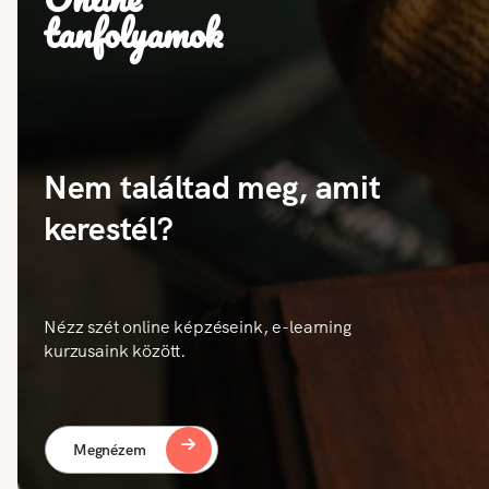
tanfolyamok
Nem találtad meg, amit
kerestél?
Nézz szét online képzéseink, e-learning
kurzusaink között.
Megnézem