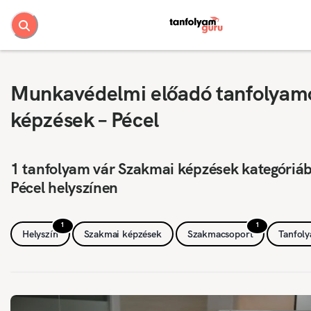
Munkavédelmi előadó tanfolyam
képzések – Pécel
1 tanfolyam vár Szakmai képzések kategóriá
Pécel helyszínen
1
1
Helyszín
Szakmai képzések
Szakmacsoport
Tanfol