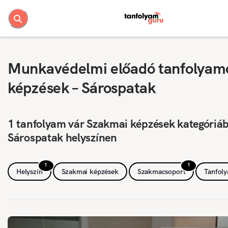
Munkavédelmi előadó tanfolyam
képzések – Sárospatak
1 tanfolyam vár Szakmai képzések kategóriá
Sárospatak helyszínen
1
1
Helyszín
Szakmai képzések
Szakmacsoport
Tanfol