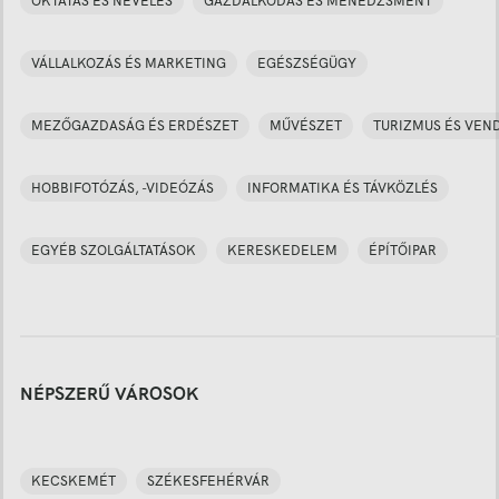
OKTATÁS ÉS NEVELÉS
GAZDÁLKODÁS ÉS MENEDZSMENT
VÁLLALKOZÁS ÉS MARKETING
EGÉSZSÉGÜGY
MEZŐGAZDASÁG ÉS ERDÉSZET
MŰVÉSZET
TURIZMUS ÉS VEN
HOBBIFOTÓZÁS, -VIDEÓZÁS
INFORMATIKA ÉS TÁVKÖZLÉS
EGYÉB SZOLGÁLTATÁSOK
KERESKEDELEM
ÉPÍTŐIPAR
NÉPSZERŰ VÁROSOK
KECSKEMÉT
SZÉKESFEHÉRVÁR