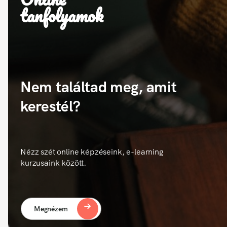
tanfolyamok
Nem találtad meg, amit
kerestél?
Nézz szét online képzéseink, e-learning
kurzusaink között.
Megnézem