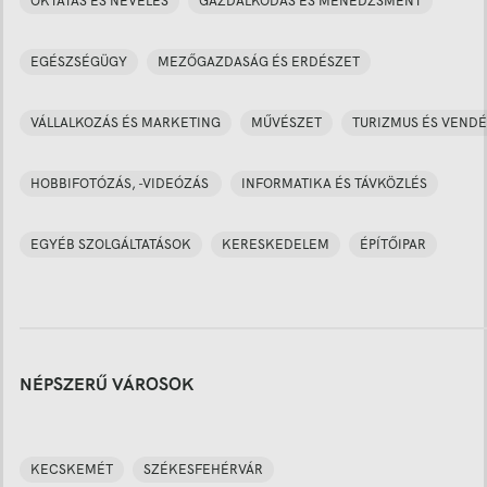
OKTATÁS ÉS NEVELÉS
GAZDÁLKODÁS ÉS MENEDZSMENT
EGÉSZSÉGÜGY
MEZŐGAZDASÁG ÉS ERDÉSZET
VÁLLALKOZÁS ÉS MARKETING
MŰVÉSZET
TURIZMUS ÉS VENDÉ
HOBBIFOTÓZÁS, -VIDEÓZÁS
INFORMATIKA ÉS TÁVKÖZLÉS
EGYÉB SZOLGÁLTATÁSOK
KERESKEDELEM
ÉPÍTŐIPAR
NÉPSZERŰ VÁROSOK
KECSKEMÉT
SZÉKESFEHÉRVÁR