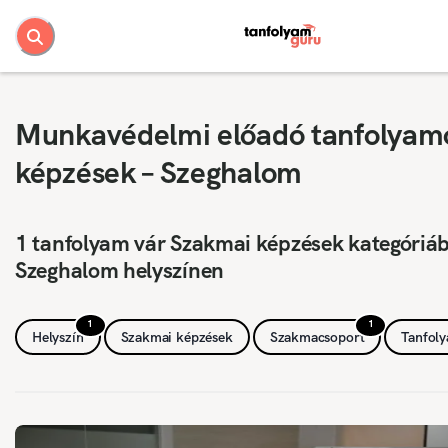
Munkavédelmi előadó tanfolyam
képzések – Szeghalom
1 tanfolyam vár Szakmai képzések kategóriá
Szeghalom helyszínen
1
1
Helyszín
Szakmai képzések
Szakmacsoport
Tanfol