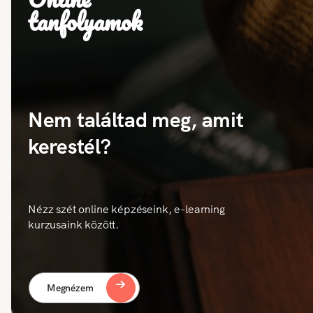
tanfolyamok
Nem találtad meg, amit
kerestél?
Nézz szét online képzéseink, e-learning
kurzusaink között.
Megnézem