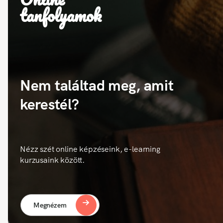
tanfolyamok
Nem találtad meg, amit
kerestél?
Nézz szét online képzéseink, e-learning
kurzusaink között.
Megnézem