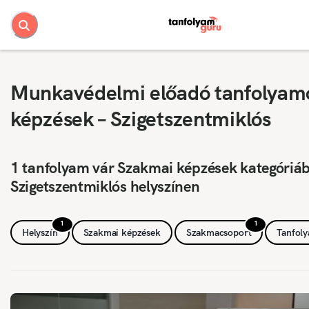
Munkavédelmi előadó tanfolyam
képzések – Szigetszentmiklós
1 tanfolyam vár Szakmai képzések kategóriá
Szigetszentmiklós helyszínen
1
1
Helyszín
Szakmai képzések
Szakmacsoport
Tanfol