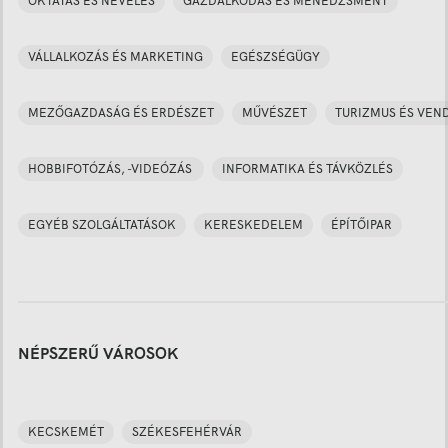
OKTATÁS ÉS NEVELÉS
GAZDÁLKODÁS ÉS MENEDZSMENT
VÁLLALKOZÁS ÉS MARKETING
EGÉSZSÉGÜGY
MEZŐGAZDASÁG ÉS ERDÉSZET
MŰVÉSZET
TURIZMUS ÉS VEN
HOBBIFOTÓZÁS, -VIDEÓZÁS
INFORMATIKA ÉS TÁVKÖZLÉS
EGYÉB SZOLGÁLTATÁSOK
KERESKEDELEM
ÉPÍTŐIPAR
NÉPSZERŰ VÁROSOK
KECSKEMÉT
SZÉKESFEHÉRVÁR