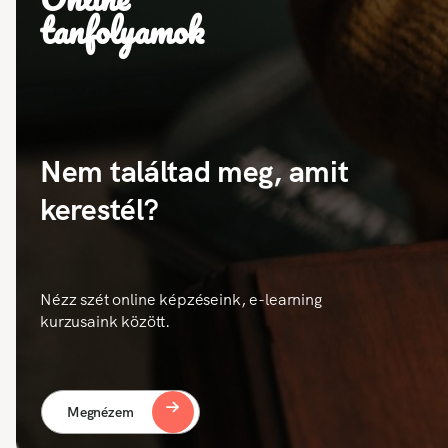
tanfolyamok
Nem találtad meg, amit
kerestél?
Nézz szét online képzéseink, e-learning
kurzusaink között.
Megnézem