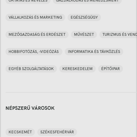
OKTATÁS ÉS NEVELÉS
GAZDÁLKODÁS ÉS MENEDZSMENT
VÁLLALKOZÁS ÉS MARKETING
EGÉSZSÉGÜGY
MEZŐGAZDASÁG ÉS ERDÉSZET
MŰVÉSZET
TURIZMUS ÉS VEN
HOBBIFOTÓZÁS, -VIDEÓZÁS
INFORMATIKA ÉS TÁVKÖZLÉS
EGYÉB SZOLGÁLTATÁSOK
KERESKEDELEM
ÉPÍTŐIPAR
NÉPSZERŰ VÁROSOK
KECSKEMÉT
SZÉKESFEHÉRVÁR