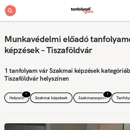
Munkavédelmi előadó tanfolyam
képzések – Tiszaföldvár
1 tanfolyam vár Szakmai képzések kategóriá
Tiszaföldvár helyszínen
1
1
Helyszín
Szakmai képzések
Szakmacsoport
Tanfol