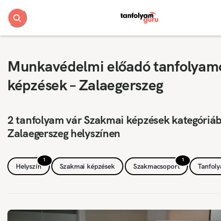
Munkavédelmi előadó tanfolyam
képzések – Zalaegerszeg
2 tanfolyam vár Szakmai képzések kategóriá
Zalaegerszeg helyszínen
1
1
Helyszín
Szakmai képzések
Szakmacsoport
Tanfol