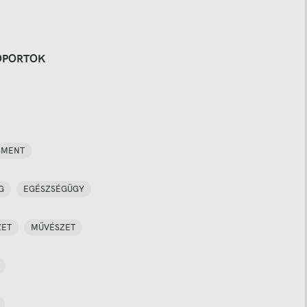
OPORTOK
SMENT
G
EGÉSZSÉGÜGY
ZET
MŰVÉSZET