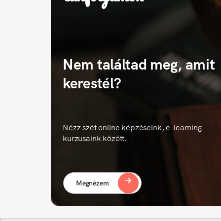
Nem találtad meg, amit
kerestél?
Nézz szét online képzéseink, e-learning
kurzusaink között.
Megnézem