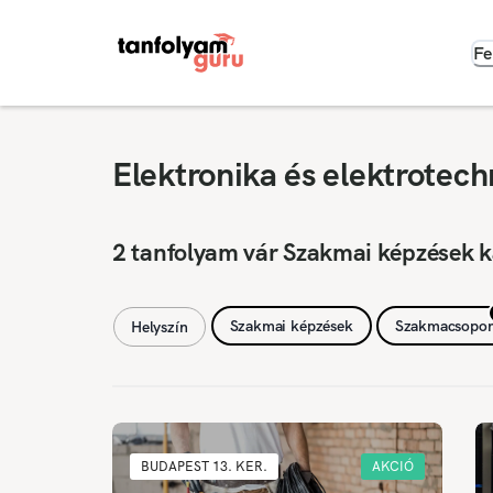
Fe
Elektronika és elektrotec
2 tanfolyam vár Szakmai képzések 
Szakmai képzések
Szakmacsopor
Helyszín
BUDAPEST 13. KER.
AKCIÓ