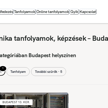
lfedezés
Tanfolyamok
Online tanfolyamok
Gyik
Kapcsolat
hnika tanfolyamok, képzések – Bud
kategóriában Budapest helyszínen
1
t
Tanfolyam
További szűrők ∙ 5
BUDAPEST 13. KER.