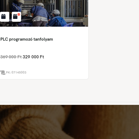
PLC programozó tanfolyam
369 000 Ft
329 000 Ft
PK:
07145003