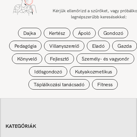
Kérjük ellenőrizd a szűrőket, vagy próbálk
legnépszerűbb keresésekkel:
Dajka
Kertész
Ápoló
Gondozó
Pedagógia
Villanyszerelő
Eladó
Gazda
Könyvelő
Fejlesztő
Személy- és vagyonőr
Idősgondozó
Kutyakozmetikus
Táplálkozási tanácsadó
Fitness
KATEGÓRIÁK