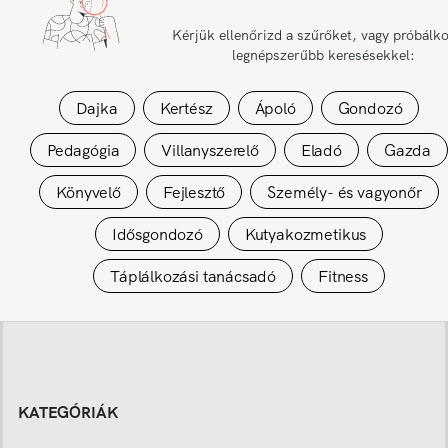
Kérjük ellenőrizd a szűrőket, vagy próbálk
legnépszerűbb keresésekkel:
Dajka
Kertész
Ápoló
Gondozó
Pedagógia
Villanyszerelő
Eladó
Gazda
Könyvelő
Fejlesztő
Személy- és vagyonőr
Idősgondozó
Kutyakozmetikus
Táplálkozási tanácsadó
Fitness
KATEGÓRIÁK