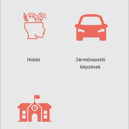
Hobbi
Járművezetői
képzések