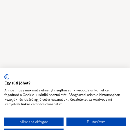
Egy süti jöhet?
Ahhoz, hogy maximális élményt nyújthassunk weboldalunkon el kell
fogadnod a Cookie-k (sütik) használatát. Böngészési adataid biztonságban
kezeljük, és kizárólag jó célra használjuk. Részleteket az Adatvédelmi
irányelvek linkre kattintva olvashatsz.
Mindent elfogad
Elutasítom