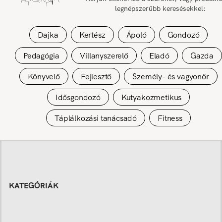
legnépszerűbb keresésekkel:
Dajka
Kertész
Ápoló
Gondozó
Pedagógia
Villanyszerelő
Eladó
Gazda
Könyvelő
Fejlesztő
Személy- és vagyonőr
Idősgondozó
Kutyakozmetikus
Táplálkozási tanácsadó
Fitness
KATEGÓRIÁK