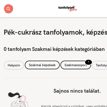
Pék-cukrász tanfolyamok, képzé
0 tanfolyam Szakmai képzések kategóriában
1
Szakmai képzések
Szakmacsoport
Helyszín
Tanfol
Sajnos nincs találat.
Kérjük ellenőrizd a szűrőket, vagy próbálk