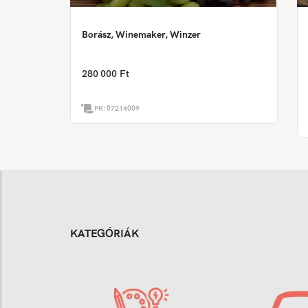
Borász, Winemaker, Winzer
280 000 Ft
PK:
07214009
KATEGÓRIÁK