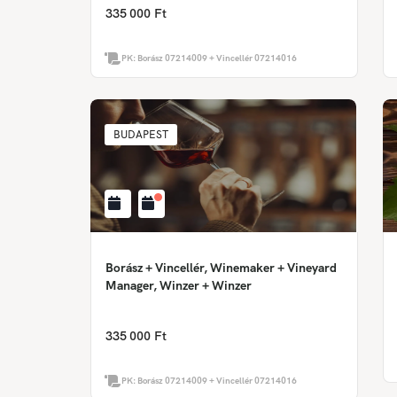
335 000 Ft
PK:
Borász 07214009 + Vincellér 07214016
BUDAPEST
Borász + Vincellér, Winemaker + Vineyard
Manager, Winzer + Winzer
335 000 Ft
PK:
Borász 07214009 + Vincellér 07214016