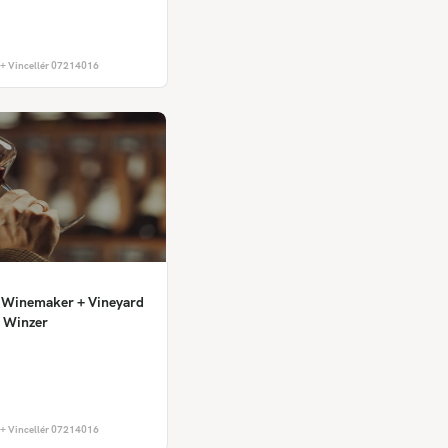
+ Vincellér 07214016
r, Winemaker + Vineyard
 Winzer
+ Vincellér 07214016