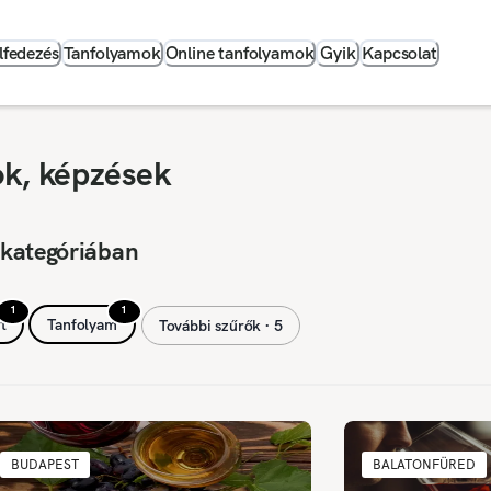
lfedezés
Tanfolyamok
Online tanfolyamok
Gyik
Kapcsolat
ok, képzések
 kategóriában
1
1
t
Tanfolyam
További szűrők ∙ 5
BUDAPEST
BALATONFÜRED