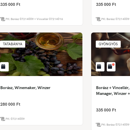
335 000 Ft
335 000 Ft
PK:
Borász 07214009 + Vincellér 07214016
PK:
Borász 07214009 
TATABÁNYA
GYÖNGYÖS
Borász, Winemaker, Winzer
Borász + Vincellé
Manager, Winzer +
280 000 Ft
335 000 Ft
PK:
07214009
PK:
Borász 07214009 