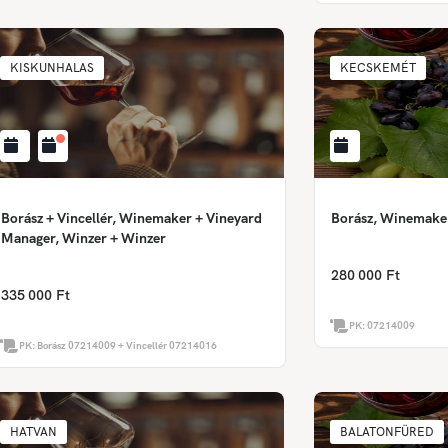
KISKUNHALAS
KECSKEMÉT
Borász + Vincellér, Winemaker + Vineyard
Borász, Winemake
Manager, Winzer + Winzer
280 000 Ft
335 000 Ft
PK:
07214009
PK:
Borász 07214009 + Vincellér 07214016
HATVAN
BALATONFÜRED