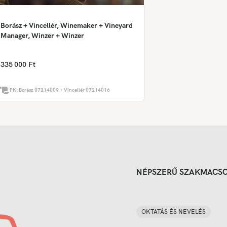
Borász + Vincellér, Winemaker + Vineyard
Manager, Winzer + Winzer
335 000 Ft
PK:
Borász 07214009 + Vincellér 07214016
NÉPSZERŰ SZAKMACS
OKTATÁS ÉS NEVELÉS