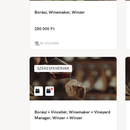
Borász, Winemaker, Winzer
280 000 Ft
PK:
07214009
SZÉKESFEHÉRVÁR
Borász + Vincellér, Winemaker + Vineyard
Manager, Winzer + Winzer