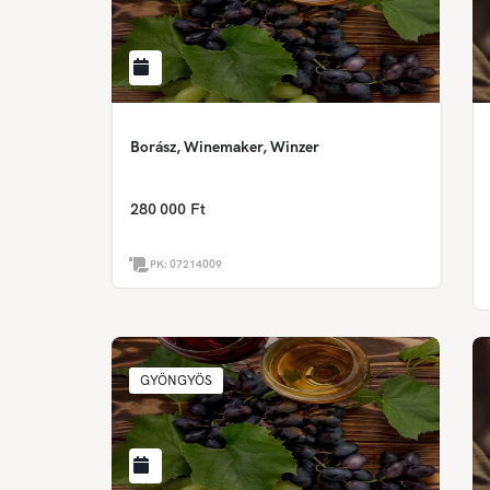
Borász, Winemaker, Winzer
280 000 Ft
PK:
07214009
GYÖNGYÖS