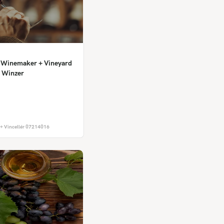
r, Winemaker + Vineyard
 Winzer
+ Vincellér 07214016