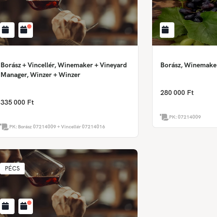
Borász + Vincellér, Winemaker + Vineyard
Borász, Winemake
Manager, Winzer + Winzer
280 000 Ft
335 000 Ft
PK:
07214009
PK:
Borász 07214009 + Vincellér 07214016
PÉCS