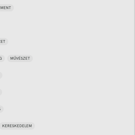
SMENT
ZET
G
MŰVÉSZET
S
KERESKEDELEM