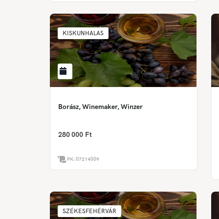
KISKUNHALAS
Borász, Winemaker, Winzer
280 000 Ft
PK:
07214009
SZÉKESFEHÉRVÁR