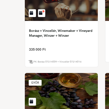
Borász + Vincellér, Winemaker + Vineyard
Manager, Winzer + Winzer
335 000 Ft
PK:
Borász 07214009 + Vincellér 07214016
GYŐR