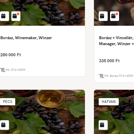
Borász, Winemaker, Winzer
Borász + Vincellé
Manager, Winzer +
280 000 Ft
335 000 Ft
PK:
07214009
PK:
Borász 07214009 
PÉCS
HATVAN