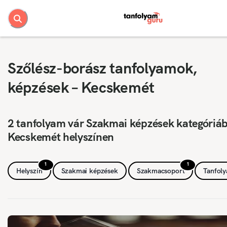
Szőlész-borász tanfolyamok,
képzések – Kecskemét
2 tanfolyam vár Szakmai képzések kategóriá
Kecskemét helyszínen
1
1
Helyszín
Szakmai képzések
Szakmacsoport
Tanfol