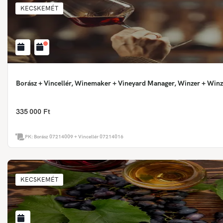
KECSKEMÉT
Borász + Vincellér, Winemaker + Vineyard Manager, Winzer + Winz
335 000 Ft
PK:
Borász 07214009 + Vincellér 07214016
KECSKEMÉT