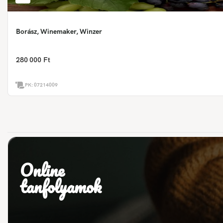
Borász, Winemaker, Winzer
280 000 Ft
PK:
07214009
Online
tanfolyamok