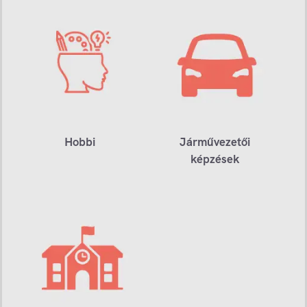
Hobbi
Járművezetői
képzések