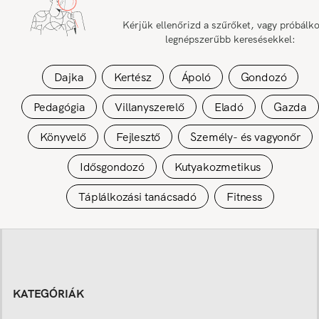
Kérjük ellenőrizd a szűrőket, vagy próbálk
legnépszerűbb keresésekkel:
Dajka
Kertész
Ápoló
Gondozó
Pedagógia
Villanyszerelő
Eladó
Gazda
Könyvelő
Fejlesztő
Személy- és vagyonőr
Idősgondozó
Kutyakozmetikus
Táplálkozási tanácsadó
Fitness
KATEGÓRIÁK