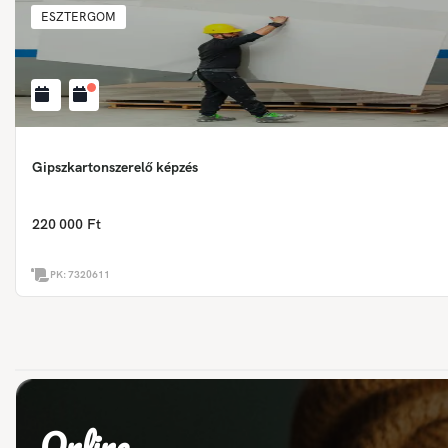
ESZTERGOM
Gipszkartonszerelő képzés
220 000 Ft
PK:
7320611
Online