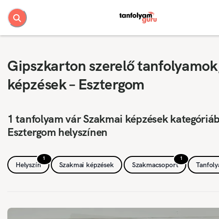
Gipszkarton szerelő tanfolyamok
képzések – Esztergom
1 tanfolyam vár Szakmai képzések kategóriá
Esztergom helyszínen
1
1
Helyszín
Szakmai képzések
Szakmacsoport
Tanfol