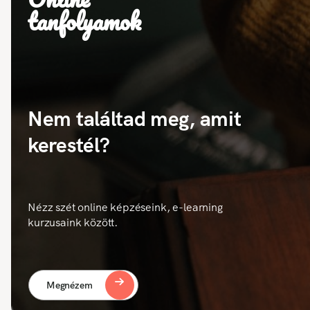
tanfolyamok
Nem találtad meg, amit
kerestél?
Nézz szét online képzéseink, e-learning
kurzusaink között.
Megnézem