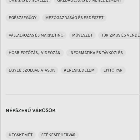
OKTATÁS ÉS NEVELÉS
GAZDÁLKODÁS ÉS MENEDZSMENT
EGÉSZSÉGÜGY
MEZŐGAZDASÁG ÉS ERDÉSZET
VÁLLALKOZÁS ÉS MARKETING
MŰVÉSZET
TURIZMUS ÉS VENDÉ
HOBBIFOTÓZÁS, -VIDEÓZÁS
INFORMATIKA ÉS TÁVKÖZLÉS
EGYÉB SZOLGÁLTATÁSOK
KERESKEDELEM
ÉPÍTŐIPAR
NÉPSZERŰ VÁROSOK
KECSKEMÉT
SZÉKESFEHÉRVÁR