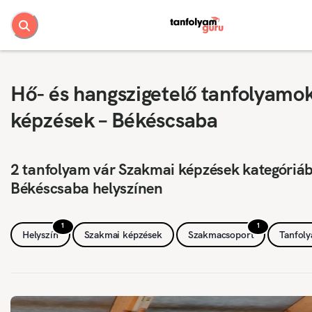
Hő- és hangszigetelő tanfolyamok
képzések – Békéscsaba
2 tanfolyam vár Szakmai képzések kategóriá
Békéscsaba helyszínen
1
1
Helyszín
Szakmai képzések
Szakmacsoport
Tanfol