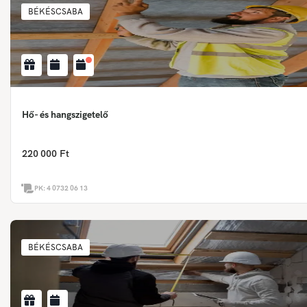
BÉKÉSCSABA
Hő- és hangszigetelő
220 000 Ft
PK:
4 0732 06 13
BÉKÉSCSABA