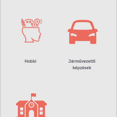
Hobbi
Járművezetői
képzések