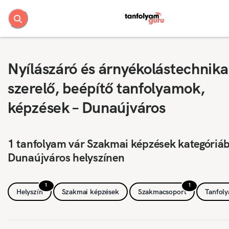
Nyílászáró és árnyékolástechnika
szerelő, beépítő tanfolyamok,
képzések – Dunaújváros
1 tanfolyam vár Szakmai képzések kategóriá
Dunaújváros helyszínen
1
1
Helyszín
Szakmai képzések
Szakmacsoport
Tanfol