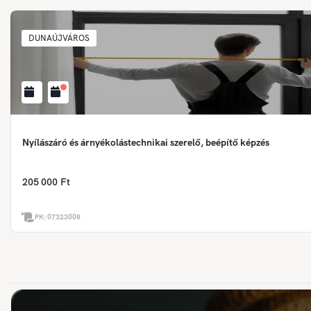
DUNAÚJVÁROS
Nyílászáró és árnyékolástechnikai szerelő, beépítő képzés
205 000 Ft
PK:
07323008