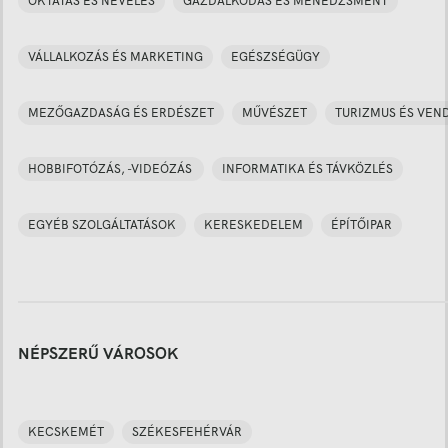
OKTATÁS ÉS NEVELÉS
GAZDÁLKODÁS ÉS MENEDZSMENT
VÁLLALKOZÁS ÉS MARKETING
EGÉSZSÉGÜGY
MEZŐGAZDASÁG ÉS ERDÉSZET
MŰVÉSZET
TURIZMUS ÉS VEN
HOBBIFOTÓZÁS, -VIDEÓZÁS
INFORMATIKA ÉS TÁVKÖZLÉS
EGYÉB SZOLGÁLTATÁSOK
KERESKEDELEM
ÉPÍTŐIPAR
NÉPSZERŰ VÁROSOK
KECSKEMÉT
SZÉKESFEHÉRVÁR