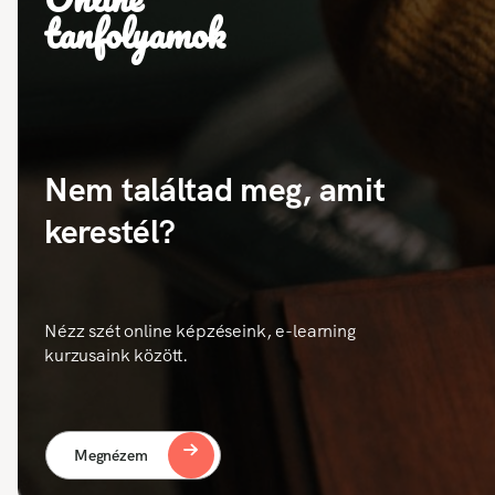
tanfolyamok
Nem találtad meg, amit
kerestél?
Nézz szét online képzéseink, e-learning
kurzusaink között.
Megnézem