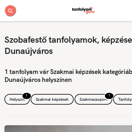
Szobafestő tanfolyamok, képzése
Dunaújváros
1 tanfolyam vár Szakmai képzések kategóriá
Dunaújváros helyszínen
1
1
Helyszín
Szakmai képzések
Szakmacsoport
Tanfol