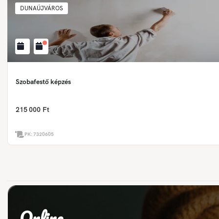
DUNAÚJVÁROS
Szobafestő képzés
215 000 Ft
PK:
7320605
Online