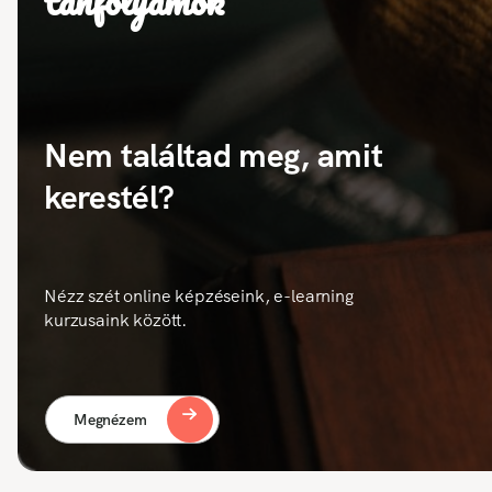
tanfolyamok
Nem találtad meg, amit
kerestél?
Nézz szét online képzéseink, e-learning
kurzusaink között.
Megnézem