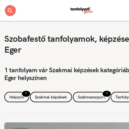
Szobafestő tanfolyamok, képzése
Eger
1 tanfolyam vár Szakmai képzések kategóriá
Eger helyszínen
1
1
Helyszín
Szakmai képzések
Szakmacsoport
Tanfol