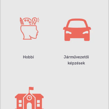
Hobbi
Járművezetői
képzések