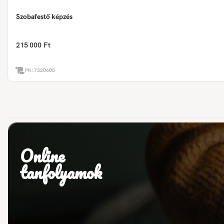
Szobafestő képzés
215 000 Ft
PK:
7320605
Online
tanfolyamok