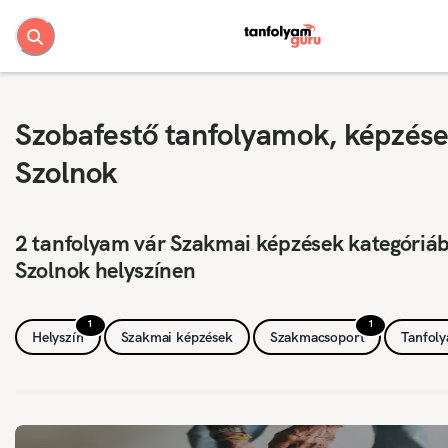
Szobafestő tanfolyamok, képzése
Szolnok
2 tanfolyam vár Szakmai képzések kategóriá
Szolnok helyszínen
1
1
Helyszín
Szakmai képzések
Szakmacsoport
Tanfol