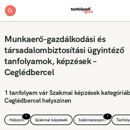
Munkaerő-gazdálkodási és
társadalombiztosítási ügyintéző
tanfolyamok, képzések –
Ceglédbercel
1 tanfolyam vár Szakmai képzések kategóriá
Ceglédbercel helyszínen
1
1
Helyszín
Szakmai képzések
Szakmacsoport
Tanfol