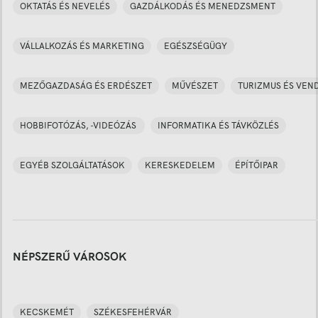
OKTATÁS ÉS NEVELÉS
GAZDÁLKODÁS ÉS MENEDZSMENT
VÁLLALKOZÁS ÉS MARKETING
EGÉSZSÉGÜGY
MEZŐGAZDASÁG ÉS ERDÉSZET
MŰVÉSZET
TURIZMUS ÉS VEN
HOBBIFOTÓZÁS, -VIDEÓZÁS
INFORMATIKA ÉS TÁVKÖZLÉS
EGYÉB SZOLGÁLTATÁSOK
KERESKEDELEM
ÉPÍTŐIPAR
NÉPSZERŰ VÁROSOK
KECSKEMÉT
SZÉKESFEHÉRVÁR