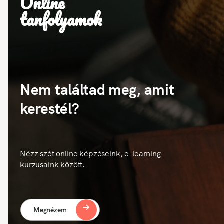
Online
tanfolyamok
Nem találtad meg, amit
kerestél?
Nézz szét online képzéseink, e-learning
kurzusaink között.
Megnézem