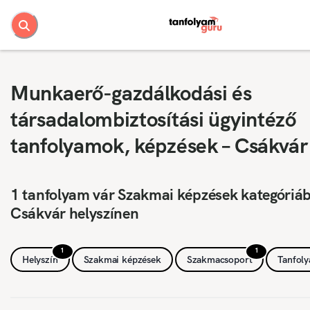
Munkaerő-gazdálkodási és
társadalombiztosítási ügyintéző
tanfolyamok, képzések – Csákvár
1 tanfolyam vár Szakmai képzések kategóriá
Csákvár helyszínen
1
1
Helyszín
Szakmai képzések
Szakmacsoport
Tanfol