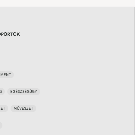
OPORTOK
SMENT
G
EGÉSZSÉGÜGY
ZET
MŰVÉSZET