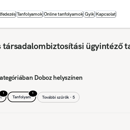
lfedezés
Tanfolyamok
Online tanfolyamok
Gyik
Kapcsolat
társadalombiztosítási ügyintéző t
ategóriában Doboz helyszínen
1
1
t
Tanfolyam
További szűrők ∙ 5