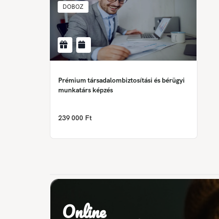
DOBOZ
Prémium társadalombiztosítási és bérügyi
munkatárs képzés
239 000 Ft
Online