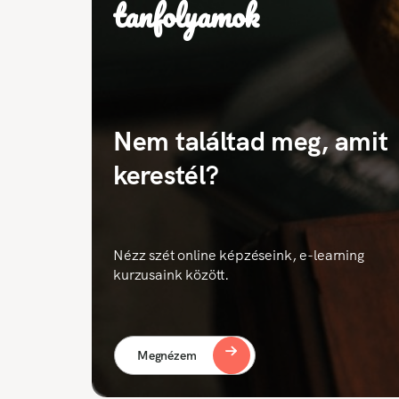
tanfolyamok
Nem találtad meg, amit
kerestél?
Nézz szét online képzéseink, e-learning
kurzusaink között.
Megnézem