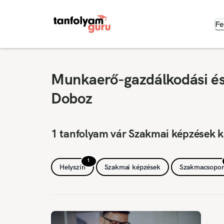
Fe
Munkaerő-gazdálkodási és 
Doboz
1 tanfolyam vár Szakmai képzések k
1
Helyszín
Szakmai képzések
Szakmacsopor