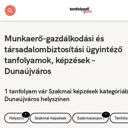
Munkaerő-gazdálkodási és
társadalombiztosítási ügyintéző
tanfolyamok, képzések –
Dunaújváros
1 tanfolyam vár Szakmai képzések kategóriá
Dunaújváros helyszínen
1
1
Helyszín
Szakmai képzések
Szakmacsoport
Tanfol