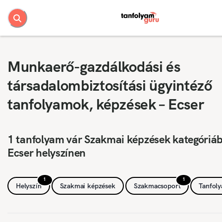
Munkaerő-gazdálkodási és
társadalombiztosítási ügyintéző
tanfolyamok, képzések – Ecser
1 tanfolyam vár Szakmai képzések kategóriá
Ecser helyszínen
1
1
Helyszín
Szakmai képzések
Szakmacsoport
Tanfol