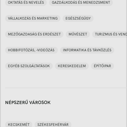
OKTATÁS ÉS NEVELÉS
GAZDÁLKODÁS ÉS MENEDZSMENT
VÁLLALKOZÁS ÉS MARKETING
EGÉSZSÉGÜGY
MEZŐGAZDASÁG ÉS ERDÉSZET
MŰVÉSZET
TURIZMUS ÉS VEN
HOBBIFOTÓZÁS, -VIDEÓZÁS
INFORMATIKA ÉS TÁVKÖZLÉS
EGYÉB SZOLGÁLTATÁSOK
KERESKEDELEM
ÉPÍTŐIPAR
NÉPSZERŰ VÁROSOK
KECSKEMÉT
SZÉKESFEHÉRVÁR