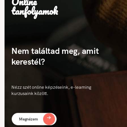
Online
tanfolyamok
Nem találtad meg, amit
kerestél?
Nézz szét online képzéseink, e-learning
kurzusaink között.
Megnézem