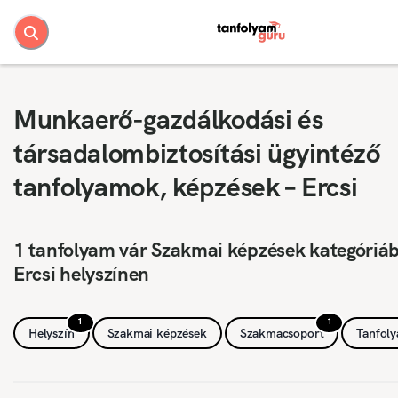
Munkaerő-gazdálkodási és
társadalombiztosítási ügyintéző
tanfolyamok, képzések – Ercsi
1 tanfolyam vár Szakmai képzések kategóriá
Ercsi helyszínen
1
1
Helyszín
Szakmai képzések
Szakmacsoport
Tanfol