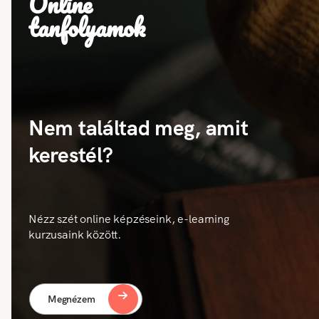
Online
tanfolyamok
Nem találtad meg, amit
kerestél?
Nézz szét online képzéseink, e-learning
kurzusaink között.
Megnézem